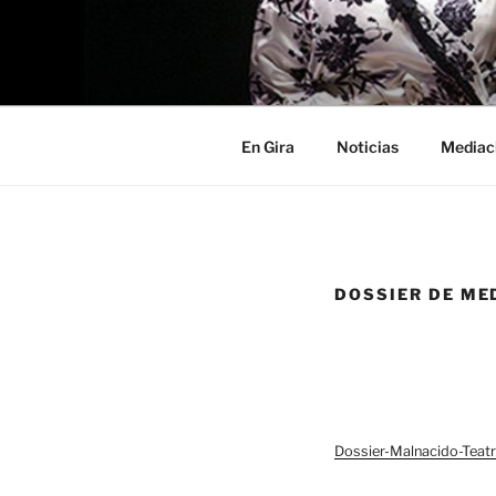
Saltar
al
contenido
En Gira
Noticias
Mediac
DOSSIER DE ME
Dossier-Malnacido-Teat