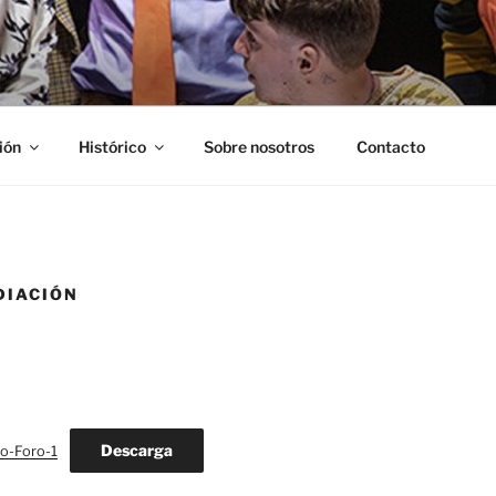
ión
Histórico
Sobre nosotros
Contacto
DIACIÓN
Descarga
ro-Foro-1